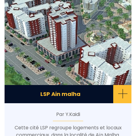
+
LSP Ain malha
Par Y.Kaidi
Cette cité LSP regroupe logements et locaux
commerciaux, dans la localité de Aïn Malha.